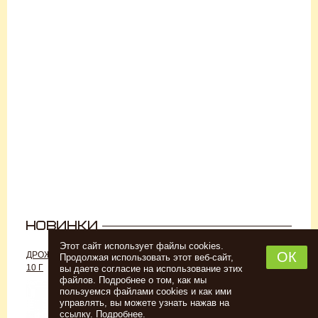
Этот сайт использует файлы cookies.
ОК
ДРОЖЖИ «ДЛЯ РОМА C-70»,
ДРОЖЖИ SAFALE W-68, 500 Г
Продолжая использовать этот веб-сайт,
10 Г
вы даете согласие на использование этих
файлов. Подробнее о том, как мы
пользуемся файлами cookies и как ими
управлять, вы можете узнать нажав на
ссылку.
Подробнее
.