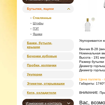
Бутылки, ящики
Стеклянные
Штофы
ПЭТ
Ящики
Укупоривается 
Банки, бутыли,
крышки
Венчик B-28 (ви
Номинальная вме
Бочонки дубовые
Высота - 191 мм
Размер бутылки 
Пробки, колпачки
Диаметр горлыш
Диаметр горлышк
Укупорки
Цена паллета - 
Этикетки, открывашки
Габариты: 1740
Кеги, охладители
ВНИМАНИЕ: При о
Вас, возм
Измерения и контроль