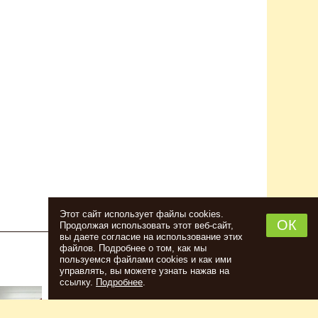
Этот сайт использует файлы cookies.
ОК
Продолжая использовать этот веб-сайт,
вы даете согласие на использование этих
файлов. Подробнее о том, как мы
пользуемся файлами cookies и как ими
НАБОР ТРАВ И СПЕЦИЙ ШОТЛАНДСКИЙ
управлять, вы можете узнать нажав на
ВИСКИ
ссылку.
Подробнее
.