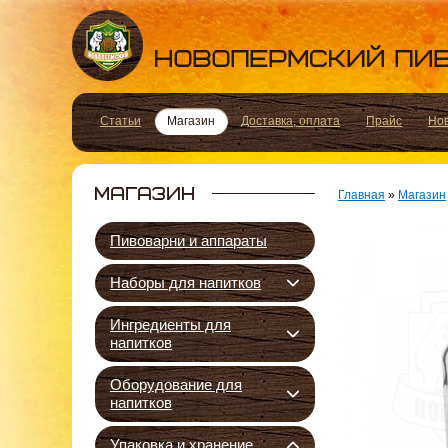
Статьи
Магазин
Доставка, оплата
Прайс
Но
Главная
»
Магазин
Пивоварни и аппараты
Наборы для напитков
Ингредиенты для
напитков
Оборудование для
напитков
Упаковка и хранение