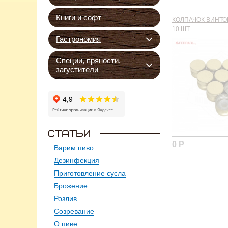
Книги и софт
КОЛПАЧОК ВИНТОВ
10 ШТ.
Гастрономия
Специи, пряности,
загустители
0
Р
Варим пиво
Дезинфекция
Приготовление сусла
Брожение
Розлив
Созревание
О пиве