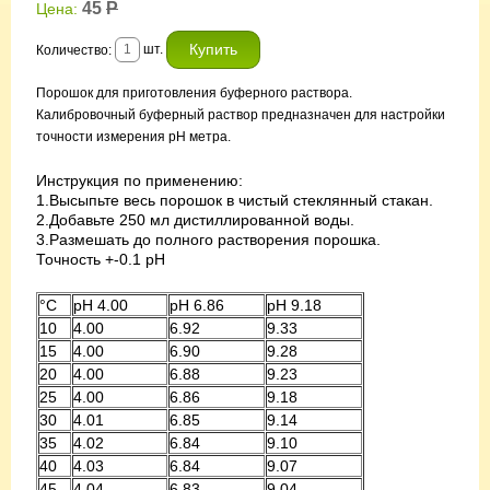
45
Р
Цена:
шт.
Количество:
Порошок для приготовления буферного раствора.
Калибровочный буферный раствор предназначен для настройки
точности измерения pH метра.
Инструкция по применению:
1.Высыпьте весь порошок в чистый стеклянный стакан.
2.Добавьте 250 мл дистиллированной воды.
3.Размешать до полного растворения порошка.
Точность +-0.1 pH
°С
pH 4.00
pH 6.86
pH 9.18
10
4.00
6.92
9.33
15
4.00
6.90
9.28
20
4.00
6.88
9.23
25
4.00
6.86
9.18
30
4.01
6.85
9.14
35
4.02
6.84
9.10
40
4.03
6.84
9.07
45
4.04
6.83
9.04