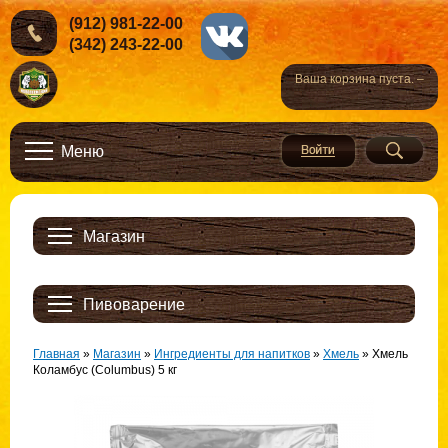
(912) 981-22-00
(342) 243-22-00
Ваша корзина пуста. –
Меню
Магазин
Пивоварение
Главная
»
Магазин
»
Ингредиенты для напитков
»
Хмель
»
Хмель
Коламбус (Columbus) 5 кг