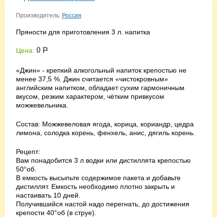
Производитель:
Россия
Пряности для приготовления 3 л. напитка
0
Р
Цена:
«Джин» - крепкий алкогольный напиток крепостью не
менее 37,5 %. Джин считается «чистокровным»
английским напитком, обладает сухим гармоничным
вкусом, резким характером, чётким привкусом
можжевельника.
Состав: Можжевеловая ягода, корица, кориандр, цедра
лимона, солодка корень, фенхель, анис, дягиль корень.
Рецепт:
Вам понадобится 3 л водки или дистиллята крепостью
50°об.
В емкость высыпьте содержимое пакета и добавьте
дистиллят. Емкость необходимо плотно закрыть и
настаивать 10 дней.
Получившийся настой надо перегнать, до достижения
крепости 40°об (в струе).