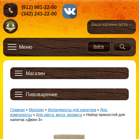
(912) 981-22-00
(342) 243-22-00
Ваша корзина пуста. –
Меню
Магазин
Пивоварение
Главная
»
Магазин
»
Ингредиенты для напитков
»
Доп.
компоненты
»
Для цвета, вкуса, аромата
»
Набор пряностей для
напитка «Джин-3»