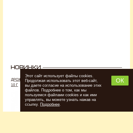
Этот сайт использует файлы cookies.
ОК
ДРОЖЖИ «ДЛЯ РОМА C-70»,
ДРОЖЖИ SAFALE W-68, 500 Г
Продолжая использовать этот веб-сайт,
10 Г
вы даете согласие на использование этих
файлов. Подробнее о том, как мы
пользуемся файлами cookies и как ими
управлять, вы можете узнать нажав на
ссылку.
Подробнее
.