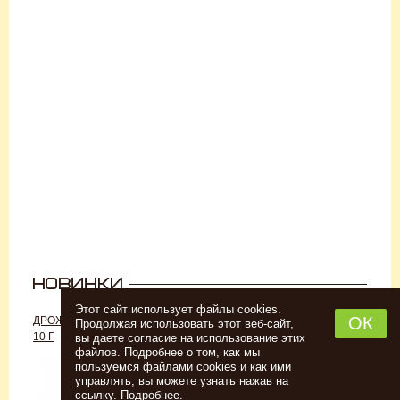
Этот сайт использует файлы cookies.
ОК
ДРОЖЖИ «ДЛЯ РОМА C-70»,
ДРОЖЖИ SAFALE W-68, 500 Г
Продолжая использовать этот веб-сайт,
10 Г
вы даете согласие на использование этих
файлов. Подробнее о том, как мы
пользуемся файлами cookies и как ими
управлять, вы можете узнать нажав на
ссылку.
Подробнее
.