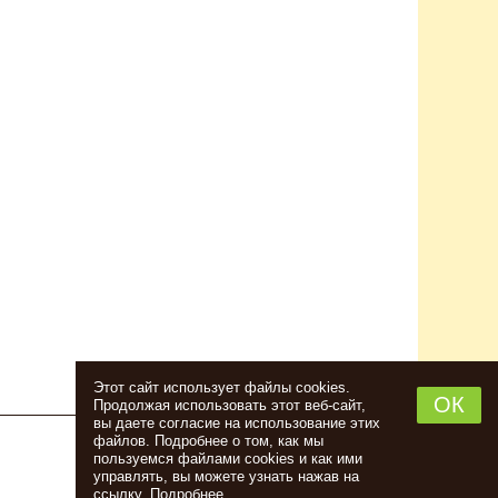
Этот сайт использует файлы cookies.
ОК
Продолжая использовать этот веб-сайт,
вы даете согласие на использование этих
файлов. Подробнее о том, как мы
пользуемся файлами cookies и как ими
НАБОР ТРАВ И СПЕЦИЙ ШОТЛАНДСКИЙ
управлять, вы можете узнать нажав на
ВИСКИ
ссылку.
Подробнее
.