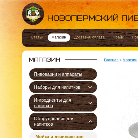
Статьи
Магазин
Доставка, оплата
Прайс
Но
Главная
»
Магазин
Пивоварни и аппараты
Наборы для напитков
Ингредиенты для
напитков
Оборудование для
напитков
Мойка и дезинфекция