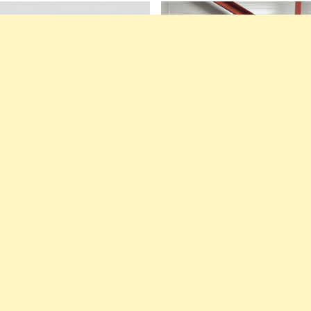
ичного пива
В хорошем состоянии
38000
Р
Купить