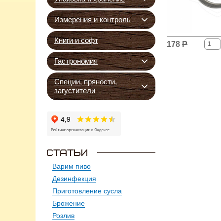
Измерения и контроль
Книги и софт
178
Р
Гастрономия
Специи, пряности,
загустители
Варим пиво
Дезинфекция
Приготовление сусла
Брожение
Розлив