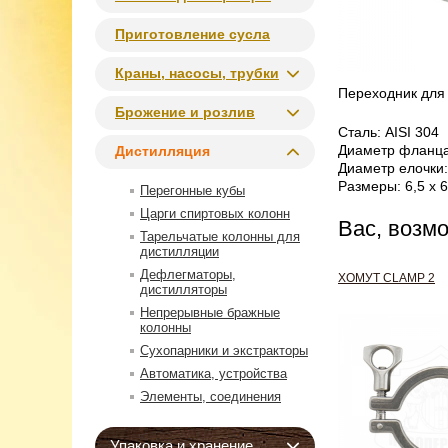
Приготовление сусла
Краны, насосы, трубки
Переходник для 
Брожение и розлив
Сталь: AISI 304
Диаметр фланца
Дистилляция
Диаметр елочки:
Размеры: 6,5 х 6
Перегонные кубы
Царги спиртовых колонн
Вас, возм
Тарельчатые колонны для
дистилляции
Дефлегматоры,
ХОМУТ CLAMP 2
дистилляторы
Непрерывные бражные
колонны
Сухопарники и экстракторы
Автоматика, устройства
Элементы, соединения
Упаковка и хранение