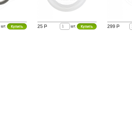
25
Р
299
Р
шт.
шт.