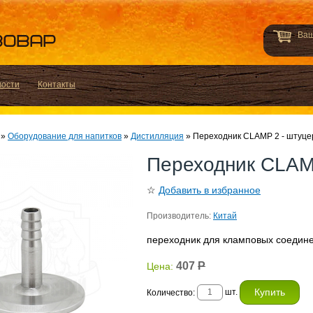
Ваш
вости
Контакты
»
Оборудование для напитков
»
Дистилляция
»
Переходник CLAMP 2 - штуце
Переходник CLAM
☆
Добавить в избранное
Производитель:
Китай
переходник для кламповых соедин
407
Р
Цена:
шт.
Количество: