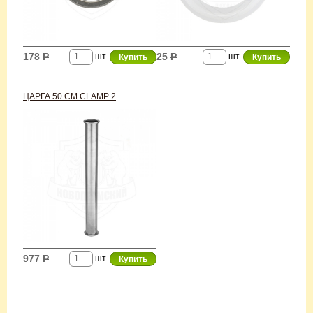
178
Р
25
Р
шт.
шт.
ЦАРГА 50 СМ CLAMP 2
977
Р
шт.