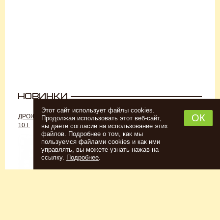
Этот сайт использует файлы cookies.
ОК
ДРОЖЖИ «ДЛЯ РОМА C-70»,
ДРОЖЖИ SAFALE W-68, 500 Г
Продолжая использовать этот веб-сайт,
10 Г
вы даете согласие на использование этих
файлов. Подробнее о том, как мы
пользуемся файлами cookies и как ими
управлять, вы можете узнать нажав на
ссылку.
Подробнее
.