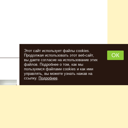
Этот сайт использует файлы cookies.
ОК
Продолжая использовать этот веб-сайт,
вы даете согласие на использование этих
файлов. Подробнее о том, как мы
пользуемся файлами cookies и как ими
НАБОР ТРАВ И СПЕЦИЙ ШОТЛАНДСКИЙ
управлять, вы можете узнать нажав на
ВИСКИ
ссылку.
Подробнее
.