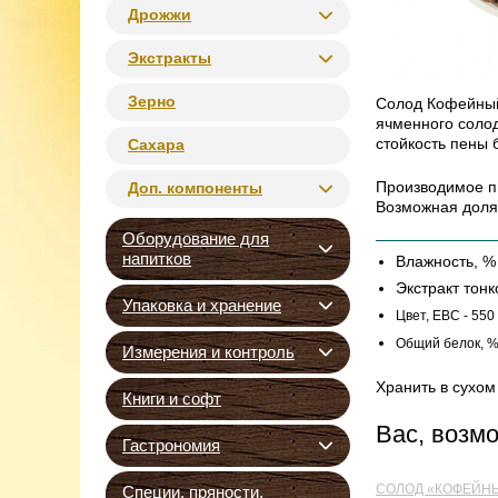
Дрожжи
Экстракты
Зерно
Солод Кофейный
ячменного солод
стойкость пены 
Сахара
Производимое пи
Доп. компоненты
Возможная доля 
Оборудование для
напитков
Влажность, % 
Экстракт тонк
Упаковка и хранение
Цвет, EBC - 550
Общий белок, % с
Измерения и контроль
Хранить в сухом
Книги и софт
Вас, возм
Гастрономия
СОЛОД «КОФЕЙНЫ
Специи, пряности,