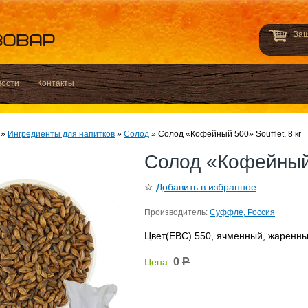
Ваш
вости
Контакты
»
Ингредиенты для напитков
»
Солод
»
Солод «Кофейный 500» Soufflet, 8 кг
Солод «Кофейный 5
☆
Добавить в избранное
Производитель:
Суффле, Россия
Цвет(EBC) 550, ячменный, жаренн
0
Р
Цена: