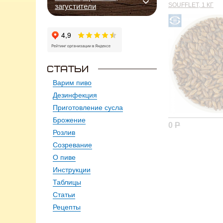
SOUFFLET, 1 КГ
загустители
Варим пиво
Дезинфекция
Приготовление сусла
Брожение
0
Р
Розлив
Созревание
О пиве
Инструкции
Таблицы
Статьи
Рецепты