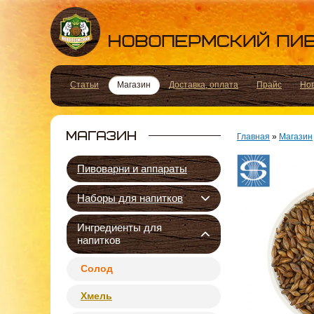
Статьи
Магазин
Доставка, оплата
Прайс
Но
Главная
»
Магазин
Пивоварни и аппараты
Наборы для напитков
Ингредиенты для
напитков
Солод
Хмель