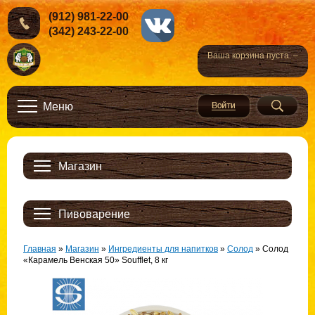
(912) 981-22-00
(342) 243-22-00
Ваша корзина пуста. –
Меню
Магазин
Пивоварение
Главная
»
Магазин
»
Ингредиенты для напитков
»
Солод
»
Солод
«Карамель Венская 50» Soufflet, 8 кг