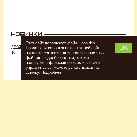
Этот сайт использует файлы cookies.
ОК
ДРОЖЖИ «ДЛЯ РОМА C-70»,
ДРОЖЖИ SAFALE W-68, 500 Г
Продолжая использовать этот веб-сайт,
10 Г
вы даете согласие на использование этих
файлов. Подробнее о том, как мы
пользуемся файлами cookies и как ими
управлять, вы можете узнать нажав на
ссылку.
Подробнее
.
Спиртовые дрожжи
Для пшеничного пива
152
Р
7726
Р
Купить
Купить