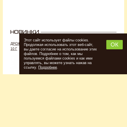
Этот сайт использует файлы cookies.
ОК
ДРОЖЖИ «ДЛЯ РОМА C-70»,
ДРОЖЖИ SAFALE W-68, 500 Г
Продолжая использовать этот веб-сайт,
10 Г
вы даете согласие на использование этих
файлов. Подробнее о том, как мы
пользуемся файлами cookies и как ими
управлять, вы можете узнать нажав на
ссылку.
Подробнее
.
Спиртовые дрожжи
Для пшеничного пива
152
Р
7726
Р
Купить
Купить