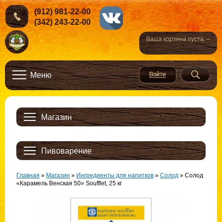
(912) 981-22-00
(342) 243-22-00
Ваша корзина пуста. –
Меню
Магазин
Пивоварение
Главная
»
Магазин
»
Ингредиенты для напитков
»
Солод
»
Солод
«Карамель Венская 50» Soufflet, 25 кг