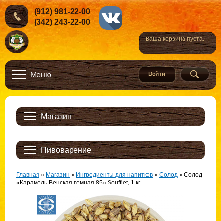
(912) 981-22-00
(342) 243-22-00
Ваша корзина пуста. –
Меню
Магазин
Пивоварение
Главная
»
Магазин
»
Ингредиенты для напитков
»
Солод
»
Солод
«Карамель Венская темная 85» Soufflet, 1 кг