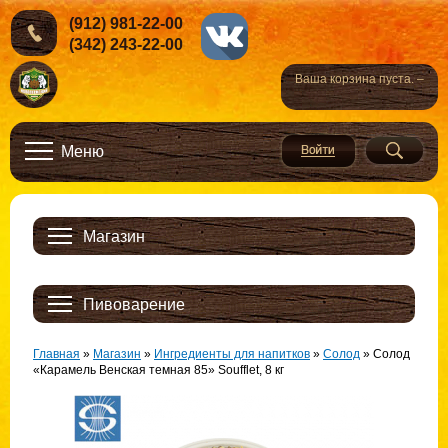
(912) 981-22-00
(342) 243-22-00
Ваша корзина пуста. –
Меню
Магазин
Пивоварение
Главная
»
Магазин
»
Ингредиенты для напитков
»
Солод
»
Солод
«Карамель Венская темная 85» Soufflet, 8 кг