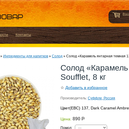
Ваш
вости
Контакты
»
Ингредиенты для напитков
»
Солод
»
Солод «Карамель янтарная темная 130»
Солод «Карамель
Soufflet, 8 кг
☆
Добавить в избранное
Производитель:
Суффле, Россия
Цвет(EBC) 137, Dark Caramel Ambr
890
Р
Цена:
Помол
: