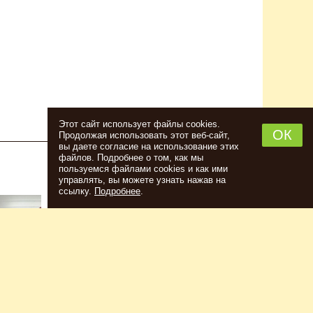
Этот сайт использует файлы cookies.
ОК
Продолжая использовать этот веб-сайт,
вы даете согласие на использование этих
файлов. Подробнее о том, как мы
пользуемся файлами cookies и как ими
НАБОР ТРАВ И СПЕЦИЙ ШОТЛАНДСКИЙ
управлять, вы можете узнать нажав на
ВИСКИ
ссылку.
Подробнее
.