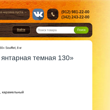
(912) 981-22-00
а корзина пуста. –
(342) 243-22-00
 Soufflet, 8 кг
 янтарная темная 130»
e, карамельный