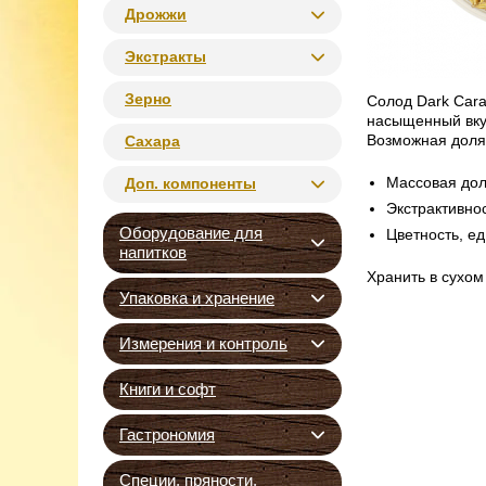
Дрожжи
Экстракты
Зерно
Солод Dark Cara
насыщенный вкус
Возможная доля
Сахара
Массовая доля
Доп. компоненты
Экстрактивност
Оборудование для
Цветность, ед
напитков
Хранить в сухом
Упаковка и хранение
Измерения и контроль
Книги и софт
Гастрономия
Специи, пряности,