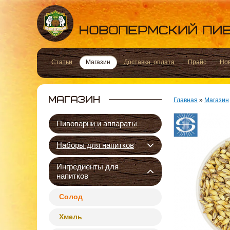
Статьи
Магазин
Доставка, оплата
Прайс
Но
Главная
»
Магазин
Пивоварни и аппараты
Наборы для напитков
Ингредиенты для
напитков
Солод
Хмель