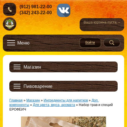
(912) 981-22-00
(342) 243-22-00
Ваша корзина пуста. –
Меню
Магазин
Пивоварение
Главная
»
Магазин
»
Ингредиенты для напитков
»
Доп.
компоненты
»
Для цвета, вкуса, аромата
»
Набор трав и специй
ЕРОФЕИЧ