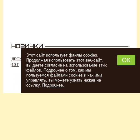
Этот сайт использует файлы cookies.
ОК
ДРОЖЖИ «ДЛЯ РОМА C-70»,
ДРОЖЖИ SAFALE W-68, 500 Г
Продолжая использовать этот веб-сайт,
10 Г
вы даете согласие на использование этих
файлов. Подробнее о том, как мы
пользуемся файлами cookies и как ими
управлять, вы можете узнать нажав на
ссылку.
Подробнее
.
Спиртовые дрожжи
Для пшеничного пива