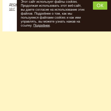
Этот сайт использует файлы cookies.
ОК
ДРОЖЖИ «ДЛЯ РОМА C-70»,
ДРОЖЖИ SAFALE W-68, 500 Г
Продолжая использовать этот веб-сайт,
10 Г
вы даете согласие на использование этих
файлов. Подробнее о том, как мы
пользуемся файлами cookies и как ими
управлять, вы можете узнать нажав на
ссылку.
Подробнее
.
Спиртовые дрожжи
Для пшеничного пива
152
Р
7726
Р
Купить
Купить
КЕГОМОЙКА
НАБОР ТРАВ И СПЕЦИЙ
ШОТЛАНДСКИЙ ВИСКИ