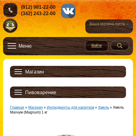
(912) 981-22-00
(342) 243-22-00
Ваша корзина пуста. –
Меню
Магазин
Пивоварение
Главная
»
Магазин
»
Ингредиенты для напитков
»
Хмель
»
Хмель
Магнум (Magnum) 1 кг