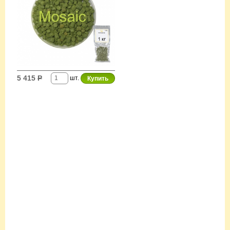
5 415
Р
шт.