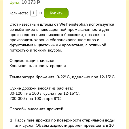
10 373
Р
Цена:
шт.
Количество:
Этот известный штамм от Weihenstephan используется
во всём мире в пивоваренной промышленности для
производства пива низового брожения, позволяют
производить хорошо сбалансированное пиво с
фруктовыми и цветочными ароматами, с отличной
питкостью и тонким вкусом.
Седиментация: сильная
Конечная плотность: средняя
Температура брожения: 9-22°С, идеально при 12-15°С
Сухие дрожжи вносят из расчета:
80-120 г на 100 л сусла при 12-15°С,
200-300 г на 100 л при 9°С
Способы внесения дрожжей:
Рассыпьте дрожжи по поверхности стерильной воды
или сусла. Объём жидкости должен превышать в 10