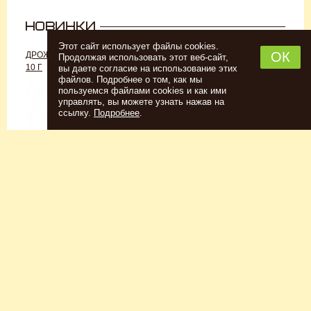
Этот сайт использует файлы cookies.
ОК
ДРОЖЖИ «ДЛЯ РОМА C-70»,
ДРОЖЖИ SAFALE W-68, 500 Г
Продолжая использовать этот веб-сайт,
10 Г
вы даете согласие на использование этих
файлов. Подробнее о том, как мы
пользуемся файлами cookies и как ими
управлять, вы можете узнать нажав на
ссылку.
Подробнее
.
Спиртовые дрожжи
Для пшеничного пива
152
Р
7726
Р
Купить
Купить
КЕГОМОЙКА
НАБОР ТРАВ И СПЕЦИЙ
ШОТЛАНДСКИЙ ВИСКИ