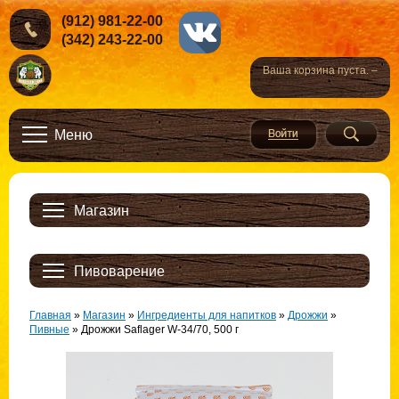
(912) 981-22-00
(342) 243-22-00
Ваша корзина пуста. –
Меню
Магазин
Пивоварение
Главная
»
Магазин
»
Ингредиенты для напитков
»
Дрожжи
»
Пивные
»
Дрожжи Saflager W-34/70, 500 г