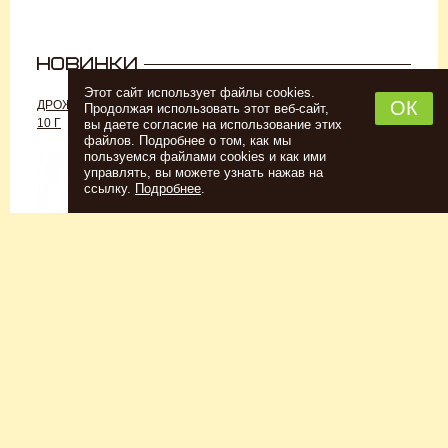
Этот сайт использует файлы cookies.
ОК
ДРОЖЖИ «ДЛЯ РОМА C-70»,
ДРОЖЖИ SAFALE W-68, 500 Г
Продолжая использовать этот веб-сайт,
10 Г
вы даете согласие на использование этих
файлов. Подробнее о том, как мы
пользуемся файлами cookies и как ими
управлять, вы можете узнать нажав на
ссылку.
Подробнее
.
Спиртовые дрожжи
Для пшеничного пива
152
Р
7726
Р
Купить
Купить
КЕГОМОЙКА
НАБОР ТРАВ И СПЕЦИЙ
ШОТЛАНДСКИЙ ВИСКИ