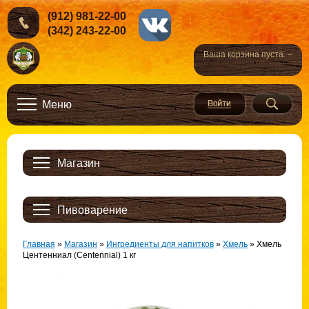
(912) 981-22-00
(342) 243-22-00
Ваша корзина пуста. –
Меню
Магазин
Пивоварение
Главная
»
Магазин
»
Ингредиенты для напитков
»
Хмель
»
Хмель
Центенниал (Centennial) 1 кг