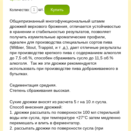
шт.
Количество:
Общепризнанный многофункциональный штамм
дрожжей верхового брожения, отличается устойчивостью
в хранении и стабильностью результатов, позволяет
получить изумительные ароматические профили,
идеален для производства специальных сортов пива
(Witbier, Stout, Trappist, и т .д.), дает отличные результаты
при производстве крепкого пива с содержанием алкоголя
до 7,5 об.%, способен сбраживать сусло до 11,5 об.%
алкоголя. Так же эти дрожжи рекомендуется
использовать при производстве пива дображиваемого в
бутылках.
Седиментация средняя.
Степень сбраживания высокая.
Сухие дрожжи вносят из расчета 5 г на 10 л сусла.
Способ внесения дрожжей:
1. дрожжи рассыпать по поверхности 100 мл стерильной
воды или сусла, при температуре +27°С затем медленно
перемешать и влить в ферментатор.
2. рассыпать дрожжи по поверхности сусла (при