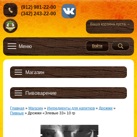
(912) 981-22-00
(342) 243-22-00
Ваша корзина пуста. –
Меню
Магазин
Пивоварение
Главная
»
Магазин
»
Ингредиенты для напитков
»
Дрожжи
»
Пивные
»
Дрожжи «Элевые 33» 10 гр