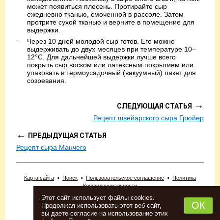
может появиться плесень. Протирайте сыр
ежедневно тканью, смоченной в рассоле. Затем
протрите сухой тканью и верните в помещение для
выдержки.
Через 10 дней молодой сыр готов. Его можно
выдерживать до двух месяцев при температуре 10–
12°С. Для дальнейшей выдержки лучше всего
покрыть сыр воском или латексным покрытием или
упаковать в термоусадочный (вакуумный) пакет для
созревания.
→
СЛЕДУЮЩАЯ СТАТЬЯ
Рецепт швейарского сыра Грюйер
←
ПРЕДЫДУЩАЯ СТАТЬЯ
Рецепт сыра Манчего
Карта сайта
Поиск
Пользовательское соглашение
Политика
Конфиденциальности
© 2026 «Новопермский пивовар».
Этот сайт использует файлы cookies.
ИП Новоселова Анна Леонидовна.
ОК
Продолжая использовать этот веб-сайт,
Тел: (342) 243-22-00, 2-409-203
вы даете согласие на использование этих
Адрес: г. Пермь, Комсомольский проспект, 98