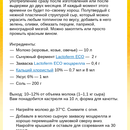
употреблению сразу после изготовления или после
выдержки до двух месяцев. И каждый момент этого
времени он будет по–своему хорош. Полутвердый с
нежной пластичной структурой сыр, который можно
украсить любым топпингом по вкусу, добавить в него
зелень, оливки, обмазать перцем, паприкой,
виноградной мезгой. Можно закоптить или просто
промыть красным вином.
Ингредиенты:
Молоко (коровье, козье, овечье) — 10 л
Сычужный фермент
Lactoferm ECO
— 2 г
Закваска
Lactoferm ECO моцарелла
— 0,4 г
Кальций хлористый
10% — 0,7 мл и 8 мл
Уксус 6% — 1 мл
Соль — 200 г
Выход: 10–12% от объема молока (1–1,1 кг сыра)
Вам понадобится кастрюля на 10 л, форма для качотты.
Нагрейте молоко до 37°C. Снимите с огня.
Добавьте в молоко сырную закваску моцарелла и
хорошо перемешайте шумовкой сверху вниз.
Накройте крышкой и оставьте для созревания на 30
минут.