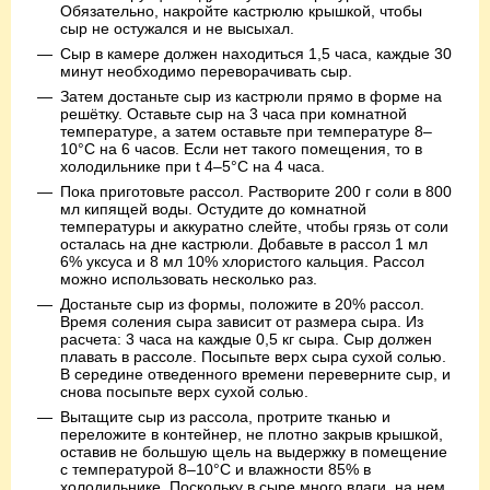
Обязательно, накройте кастрюлю крышкой, чтобы
сыр не остужался и не высыхал.
Сыр в камере должен находиться 1,5 часа, каждые 30
минут необходимо переворачивать сыр.
Затем достаньте сыр из кастрюли прямо в форме на
решётку. Оставьте сыр на 3 часа при комнатной
температуре, а затем оставьте при температуре 8–
10°С на 6 часов. Если нет такого помещения, то в
холодильнике при t 4–5°С на 4 часа.
Пока приготовьте рассол. Растворите 200 г соли в 800
мл кипящей воды. Остудите до комнатной
температуры и аккуратно слейте, чтобы грязь от соли
осталась на дне кастрюли. Добавьте в рассол 1 мл
6% уксуса и 8 мл 10% хлористого кальция. Рассол
можно использовать несколько раз.
Достаньте сыр из формы, положите в 20% рассол.
Время соления сыра зависит от размера сыра. Из
расчета: 3 часа на каждые 0,5 кг сыра. Сыр должен
плавать в рассоле. Посыпьте верх сыра сухой солью.
В середине отведенного времени переверните сыр, и
снова посыпьте верх сухой солью.
Вытащите сыр из рассола, протрите тканью и
переложите в контейнер, не плотно закрыв крышкой,
оставив не большую щель на выдержку в помещение
с температурой 8–10°С и влажности 85% в
холодильнике. Поскольку в сыре много влаги, на нем