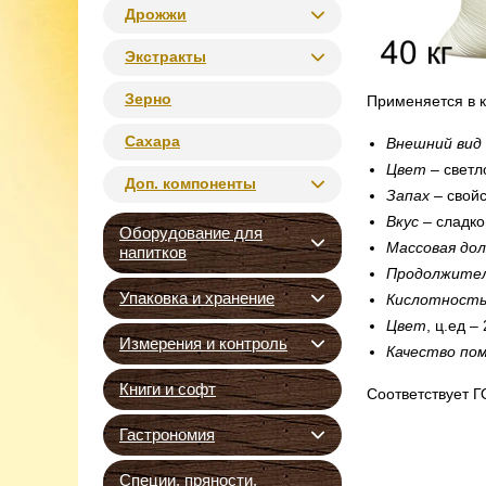
Дрожжи
Экстракты
Зерно
Применяется в к
Сахара
Внешний вид
Цвет
– светл
Доп. компоненты
Запах
– свойс
Вкус
– сладко
Оборудование для
Массовая дол
напитков
Продолжител
Упаковка и хранение
Кислотност
Цвет
, ц.ед – 
Измерения и контроль
Качество по
Книги и софт
Соответствует Г
Гастрономия
Специи, пряности,