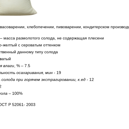
васоварении, хлебопечении, пивоварении, кондитерском производ
– масса размолотого солода, не содержащая плесени
о-желтый с сероватым оттенком
твенный данному типу солода
ватый
я влаги
, % – 7.5
ьность осахаривания, мин
- 19
ь
солода при горячем экстрагировании, к.ед
- 12
2
мола
– 100%
ОСТ Р 52061- 2003