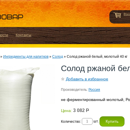
Ваш
вости
Контакты
»
Ингредиенты для напитков
»
Солод
»
Солод ржаной белый, молотый 40 кг
Солод ржаной бел
☆
Добавить в избранное
Производитель:
Россия
не ферментированный молотый, Р
3 082
Р
Цена:
шт.
Количество: