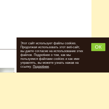
Этот сайт использует файлы cookies.
ОК
Продолжая использовать этот веб-сайт,
вы даете согласие на использование этих
файлов. Подробнее о том, как мы
пользуемся файлами cookies и как ими
НАБОР ТРАВ И СПЕЦИЙ ШОТЛАНДСКИЙ
управлять, вы можете узнать нажав на
ВИСКИ
ссылку.
Подробнее
.