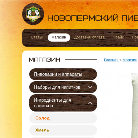
Статьи
Магазин
Доставка, оплата
Прайс
Но
Главная
»
Магазин
Пивоварни и аппараты
Наборы для напитков
Ингредиенты для
напитков
Солод
Хмель