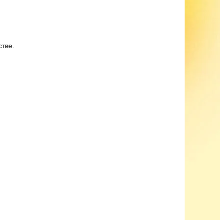
стве.