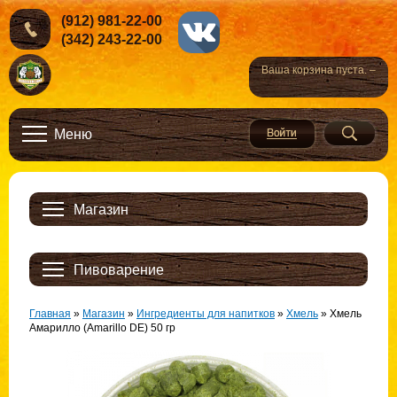
(912) 981-22-00
(342) 243-22-00
Ваша корзина пуста. –
Меню
Магазин
Пивоварение
Главная
»
Магазин
»
Ингредиенты для напитков
»
Хмель
»
Хмель
Амарилло (Amarillo DE) 50 гр