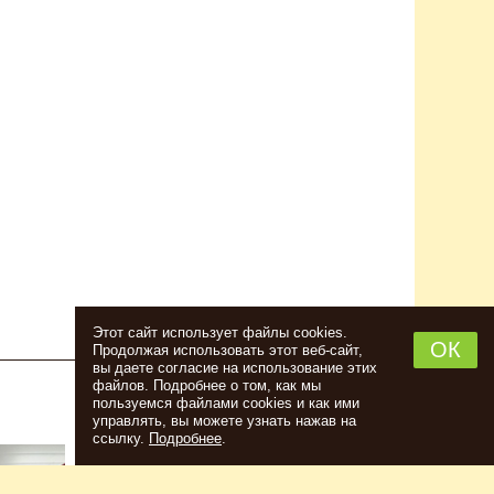
Этот сайт использует файлы cookies.
ОК
Продолжая использовать этот веб-сайт,
вы даете согласие на использование этих
файлов. Подробнее о том, как мы
пользуемся файлами cookies и как ими
НАБОР ТРАВ И СПЕЦИЙ ШОТЛАНДСКИЙ
управлять, вы можете узнать нажав на
ВИСКИ
ссылку.
Подробнее
.