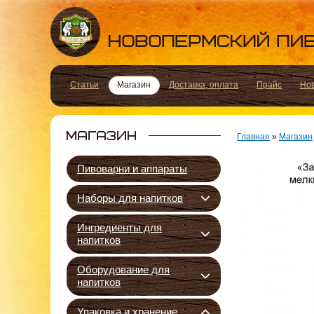
Статьи
Магазин
Доставка, оплата
Прайс
Но
Главная
»
Магазин
Пивоварни и аппараты
Наборы для напитков
Ингредиенты для
напитков
Оборудование для
напитков
Упаковка и хранение