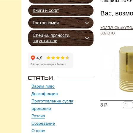
Габариты: 2070
Книги и софт
Вас, возм
Гастрономия
КОЛПАЧОК «КУПОЛ
ЗОЛОТО
Специи, пряности,
загустители
Варим пиво
Дезинфекция
Приготовление сусла
8
Р
Брожение
Розлив
Созревание
О пиве