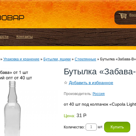
Ваш
вости
Контакты
»
Упаковка и хранение
»
Бутылки, ящики
»
Стеклянные
»
Бутылка «Забава-В» 
Бутылка «Забава-
☆
Добавить в избранное
Производитель:
Россия
от 40 шт под колпачок «Cupola Ligh
31
Р
Цена:
шт.
Количество: