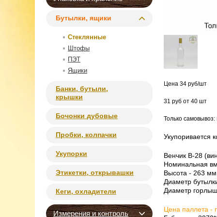
Бутылки, ящики
Стеклянные
Штофы
ПЭТ
Ящики
Цена 34 руб/шт
Банки, бутыли,
крышки
31 руб от 40 шт
Бочонки дубовые
Только самовывоз: 
Пробки, колпачки
Укупоривается 
Укупорки
Венчик B-28 (ви
Номинальная вме
Этикетки, открывашки
Высота - 263 мм
Диаметр бутылки
Диаметр горлыш
Кеги, охладители
Цена паллета - 
Измерения и контроль