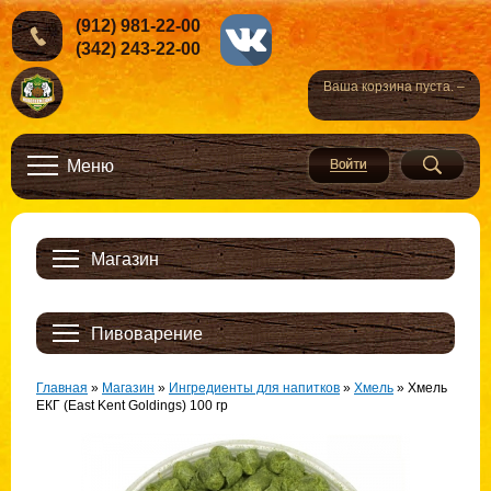
(912) 981-22-00
(342) 243-22-00
Ваша корзина пуста. –
Меню
Магазин
Пивоварение
Главная
»
Магазин
»
Ингредиенты для напитков
»
Хмель
»
Хмель
ЕКГ (East Kent Goldings) 100 гр