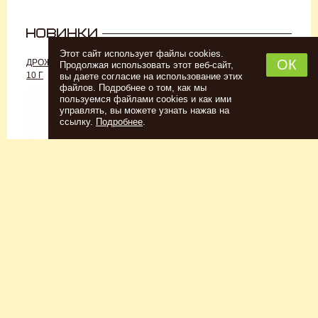
Этот сайт использует файлы cookies.
ОК
ДРОЖЖИ «ДЛЯ РОМА C-70»,
ДРОЖЖИ SAFALE W-68, 500 Г
Продолжая использовать этот веб-сайт,
10 Г
вы даете согласие на использование этих
файлов. Подробнее о том, как мы
пользуемся файлами cookies и как ими
управлять, вы можете узнать нажав на
ссылку.
Подробнее
.
Спиртовые дрожжи
Для пшеничного пива
152
Р
7726
Р
Купить
Купить
КЕГОМОЙКА
НАБОР ТРАВ И СПЕЦИЙ
ШОТЛАНДСКИЙ ВИСКИ