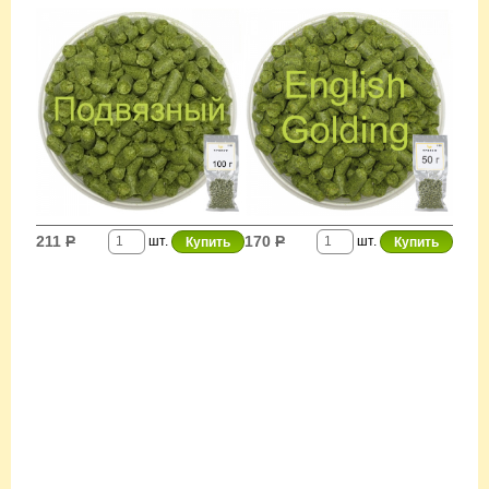
211
Р
170
Р
шт.
шт.