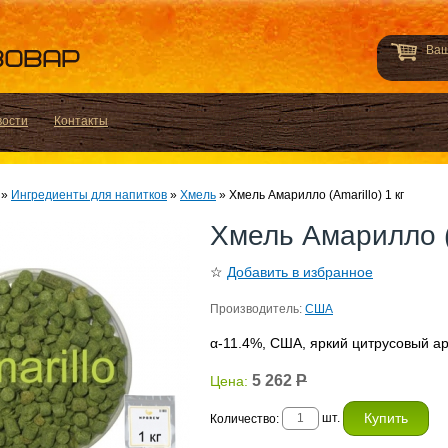
Ваш
вости
Контакты
»
Ингредиенты для напитков
»
Хмель
»
Хмель Амарилло (Amarillo) 1 кг
Хмель Амарилло (A
☆
Добавить в избранное
Производитель:
США
α-11.4%, США, яркий цитрусовый а
5 262
Р
Цена:
шт.
Количество: