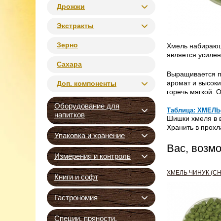
Дрожжи
Экстракты
Зерно
Хмель набирающ
является усилен
Сахара
Выращивается п
аромат и высоки
Доп. компоненты
горечь мягкой. 
Оборудование для
Таблица: ХМЕЛЬ
напитков
Шишки хмеля в в
Хранить в прох
Упаковка и хранение
Вас, возм
Измерения и контроль
ХМЕЛЬ ЧИНУК (CH
Книги и софт
Гастрономия
Специи, пряности,