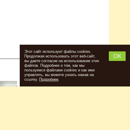
Этот сайт использует файлы cookies.
ОК
Продолжая использовать этот веб-сайт,
вы даете согласие на использование этих
файлов. Подробнее о том, как мы
пользуемся файлами cookies и как ими
НАБОР ТРАВ И СПЕЦИЙ ШОТЛАНДСКИЙ
управлять, вы можете узнать нажав на
ВИСКИ
ссылку.
Подробнее
.