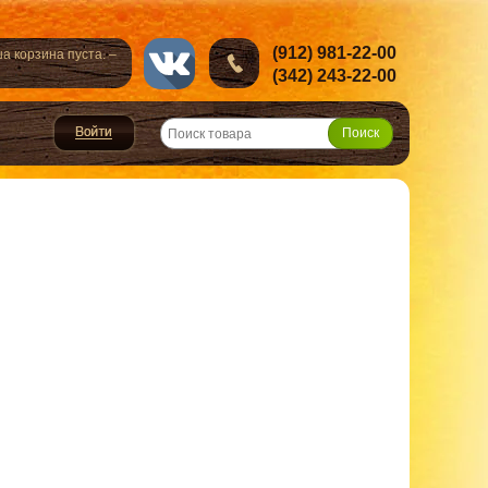
(912) 981-22-00
а корзина пуста. –
(342) 243-22-00