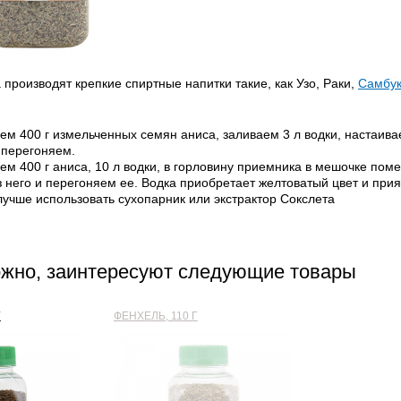
 производят крепкие спиртные напитки такие, как Узо, Раки,
Самбу
ем 400 г измельченных семян аниса, заливаем 3 л водки, настаива
 перегоняем.
ем 400 г аниса, 10 л водки, в горловину приемника в мешочке пом
 него и перегоняем ее. Водка приобретает желтоватый цвет и прия
лучше использовать сухопарник или экстрактор Сокслета
ожно, заинтересуют следующие товары
Г
ФЕНХЕЛЬ, 110 Г