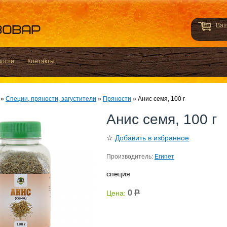
Ваш
вости
Контакты
»
Специи, пряности, загустители
»
Пряности
»
Анис семя, 100 г
Анис семя, 100 г
☆
Добавить в избранное
Производитель:
Египет
специя
0
Р
Цена: