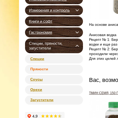
Измерения и контроль
Книги и софт
На основе аниса
Гастрономия
Анисовая водка
Рецепт № 1: Бер
Специи, пряности,
водки и еще раз
загустители
Рецепт № 2: Бер
проходили через
Для этих целей 
Специи
Пряности
Вас, возм
Соусы
Орехи
ТМИН СЕМЯ, 150 
Загустители