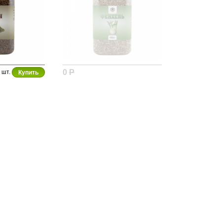
0
Р
шт.