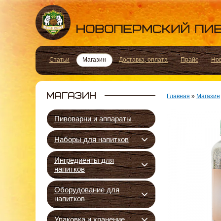
Статьи
Магазин
Доставка, оплата
Прайс
Но
Главная
»
Магазин
Пивоварни и аппараты
Наборы для напитков
Ингредиенты для
напитков
Оборудование для
напитков
Упаковка и хранение