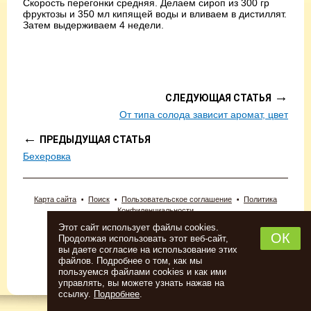
Скорость перегонки средняя. Делаем сироп из 300 гр
фруктозы и 350 мл кипящей воды и вливаем в дистиллят.
Затем выдерживаем 4 недели.
→
СЛЕДУЮЩАЯ СТАТЬЯ
От типа солода зависит аромат, цвет
←
ПРЕДЫДУЩАЯ СТАТЬЯ
Бехеровка
Карта сайта
Поиск
Пользовательское соглашение
Политика
Конфиденциальности
© 2026 «Новопермский пивовар».
Этот сайт использует файлы cookies.
ИП Новоселова Анна Леонидовна.
ОК
Продолжая использовать этот веб-сайт,
Тел: (342) 243-22-00, 2-409-203
вы даете согласие на использование этих
Адрес: г. Пермь, Комсомольский проспект, 98
файлов. Подробнее о том, как мы
Интернет-магазин создан в
студии Павла Сайка
пользуемся файлами cookies и как ими
Информация о сайте
управлять, вы можете узнать нажав на
ссылку.
Подробнее
.