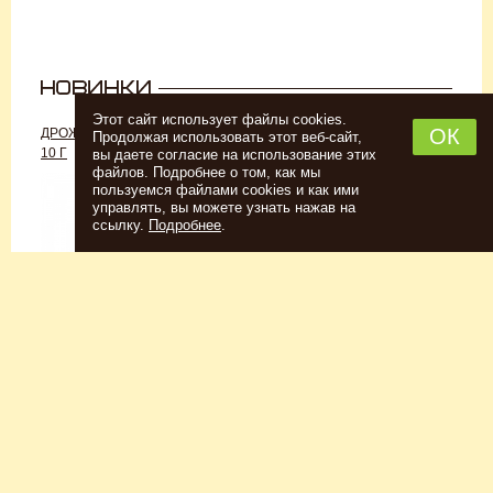
Этот сайт использует файлы cookies.
ОК
ДРОЖЖИ «ДЛЯ РОМА C-70»,
ДРОЖЖИ SAFALE W-68, 500 Г
Продолжая использовать этот веб-сайт,
10 Г
вы даете согласие на использование этих
файлов. Подробнее о том, как мы
пользуемся файлами cookies и как ими
управлять, вы можете узнать нажав на
ссылку.
Подробнее
.
Спиртовые дрожжи
Для пшеничного пива
152
Р
7726
Р
Купить
Купить
КЕГОМОЙКА
НАБОР ТРАВ И СПЕЦИЙ