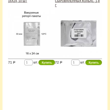
16Х24, 10 ШТ
СЫРОВЯЛЕННЫХ КОЛБАС, 1,8
Г
71
Р
72
Р
шт.
шт.