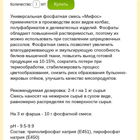
шт.
Количество:
Универсальная фосфатная смесь «Мифос»
применяется в производстве всех видов колбас,
полуфабрикатов и деликатесных изделий. Фосфаты
обладают повышенной растворимостью, поэтому их
можно использовать при составлении шприцовочных
рассолов. Фосфатная смесь позволяет увеличить
влагоудерживающую и эмульгирующую способность
белков мышечной ткани, повысить выход готовой
продукции на 10-15%, сократить потери при
термообработке, стабилизировать процесс
цветообразования, снизить риск образования бульонно-
жировых отёков, улучшить качество мясопродуктов.
Рекомендуемая дозировка: 2-4 г на 1 кг сырья
Смесь наносят на нежирное сырьё в сухом виде,
равномерно распределяя по поверхности сырья.
На 3 кг фарша - 10 г фосфатной смеси.
pH - 9.5-9.9
Состав: триполифосфат натрия (Е451), пирофосфат
натрия (Е450)