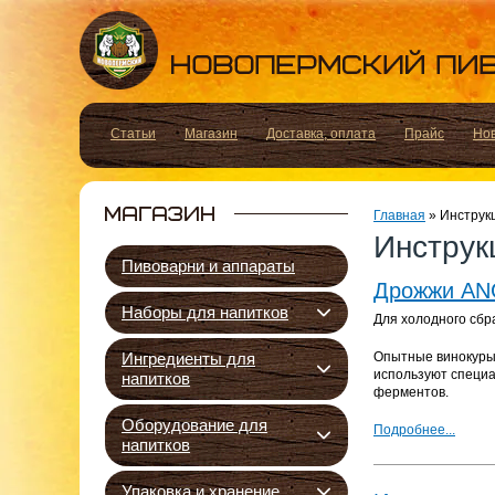
Статьи
Магазин
Доставка, оплата
Прайс
Но
Главная
»
Инструк
Инструк
Пивоварни и аппараты
Дрожжи AN
Наборы для напитков
Для холодного сб
Ингредиенты для
Опытные винокуры 
используют специа
напитков
ферментов.
Оборудование для
Подробнее...
напитков
Упаковка и хранение