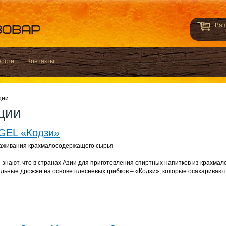
Ваш
вости
Контакты
ции
ции
GEL «Кодзи»
раживания крахмалосодержащего сырья
знают, что в странах Азии для приготовления спиртных напитков из крахмал
льные дрожжи на основе плесневых грибков – «Кодзи», которые осахаривают