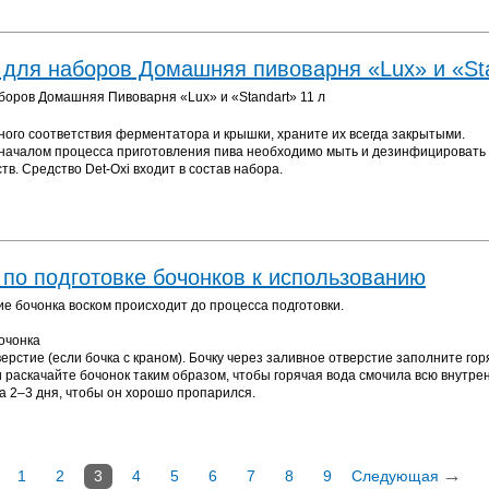
 для наборов Домашняя пивоварня «Lux» и «St
боров Домашняя Пивоварня «Lux» и «Standart» 11 л
ного соответствия ферментатора и крышки, храните их всегда закрытыми.
началом процесса приготовления пива необходимо мыть и дезинфицировать
в. Средство Det-Oxi входит в состав набора.
 по подготовке бочонков к использованию
е бочонка воском происходит до процесса подготовки.
очонка
верстие (если бочка с краном). Бочку через заливное отверстие заполните го
 раскачайте бочонок таким образом, чтобы горячая вода смочила всю внутрен
на 2–3 дня, чтобы он хорошо пропарился.
→
1
2
3
4
5
6
7
8
9
Следующая