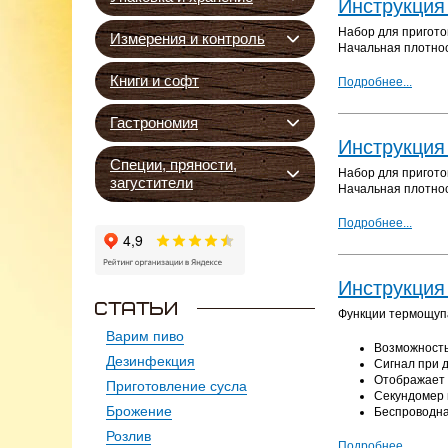
Инструкция
Набор для пригото
Измерения и контроль
Начальная плотнос
Книги и софт
Подробнее...
Гастрономия
Инструкция
Специи, пряности,
Набор для пригото
загустители
Начальная плотнос
Подробнее...
Инструкция
Функции термощуп
Варим пиво
Возможность
Дезинфекция
Сигнал при 
Отображает 
Приготовление сусла
Секундомер 
Брожение
Беспроводна
Розлив
Подробнее...